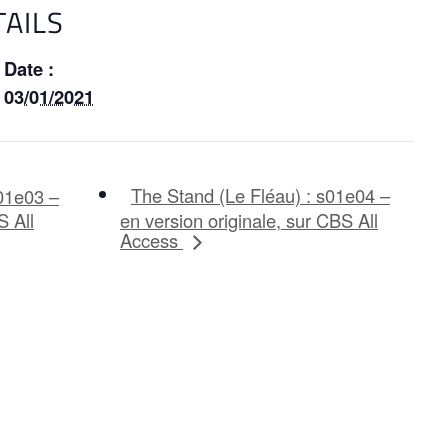
TAILS
Date :
03/01/2021
The Stand (Le Fléau) : s01e04 –
01e03 –
S All
en version originale, sur CBS All
Access