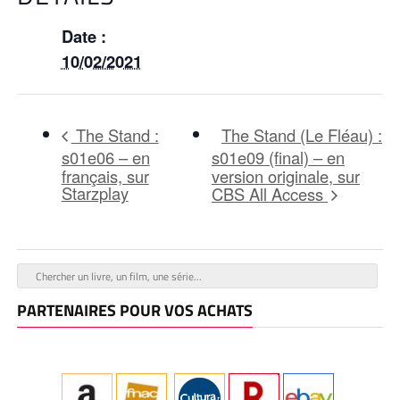
Date :
10/02/2021
The Stand (Le Fléau) :
The Stand :
s01e06 – en
s01e09 (final) – en
français, sur
version originale, sur
Starzplay
CBS All Access
PARTENAIRES POUR VOS ACHATS