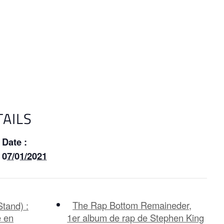
TAILS
Date :
07/01/2021
The Rap Bottom Remaineder,
tand) :
e en
1er album de rap de Stephen King