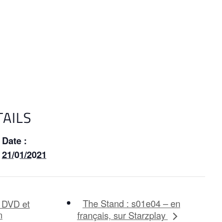
TAILS
Date :
21/01/2021
The Stand : s01e04 – en
 DVD et
n
français, sur Starzplay