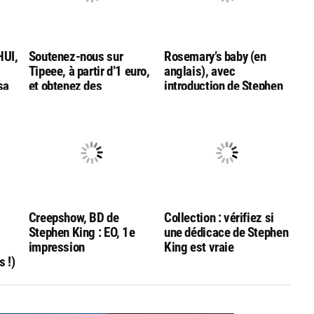
UI,
Soutenez-nous sur
Rosemary’s baby (en
Tipeee, à partir d’1 euro,
anglais), avec
sa
et obtenez des
introduction de Stephen
avantages exclusifs!
King
Creepshow, BD de
Collection : vérifiez si
Stephen King : EO, 1e
une dédicace de Stephen
impression
King est vraie
s !)