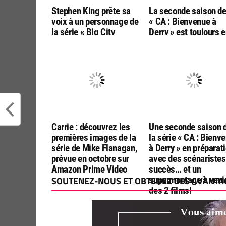
Stephen King prête sa
La seconde saison d
voix à un personnage de
« CA : Bienvenue à
la série « Big City
Derry » est toujours 
Greens » pour l’épisode
écriture et traitera le
d’Halloween
horreurs culturelles 
années 30s
Carrie : découvrez les
Une seconde saison 
premières images de la
la série « CA : Bienv
série de Mike Flanagan,
à Derry » en préparat
prévue en octobre sur
avec des scénaristes
Amazon Prime Video
succès… et un
SOUTENEZ-NOUS ET OBTENEZ DES AVANTAG
supermontage à veni
des 2 films!