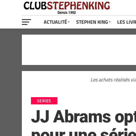
ACTUALITÉ
STEPHEN KING
LES LIV
Les achats réalisés vi
SERIES
JJ Abrams opt
pour une série