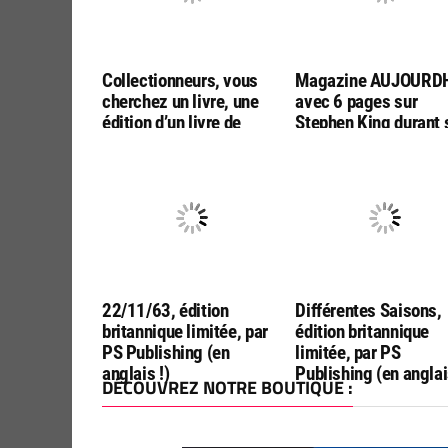
Collectionneurs, vous
Magazine AUJOURDH
cherchez un livre, une
avec 6 pages sur
édition d’un livre de
Stephen King durant 
Stephen King?
venue en France
Contactez-moi
22/11/63, édition
Différentes Saisons,
britannique limitée, par
édition britannique
PS Publishing (en
limitée, par PS
anglais !)
Publishing (en anglai
DÉCOUVREZ NOTRE BOUTIQUE :