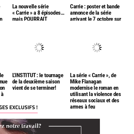
e
La nouvelle série
Carrie : poster et bande
« Carrie » a 8 épisodes…
annonce de la série
en
mais POURRAIT
arrivant le 7 octobre sur
s
continuer dans une une
Amazon Prime Video
des
seconde saison…
de
L’INSTITUT : le tournage
La série « Carrie », de
enue
de la deuxième saison
Mike Flanagan
ion
vient de se terminer!
modernise le roman en
 à
utilisant la violence des
réseaux sociaux et des
ES EXCLUSIFS !
r
armes à feu