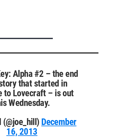
ey: Alpha #2 – the end
story that started in
to Lovecraft – is out
his Wednesday.
l (@joe_hill)
December
16, 2013