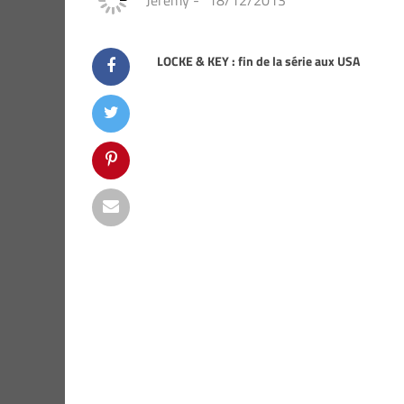
Jeremy
-
18/12/2013
LOCKE & KEY : fin de la série aux USA