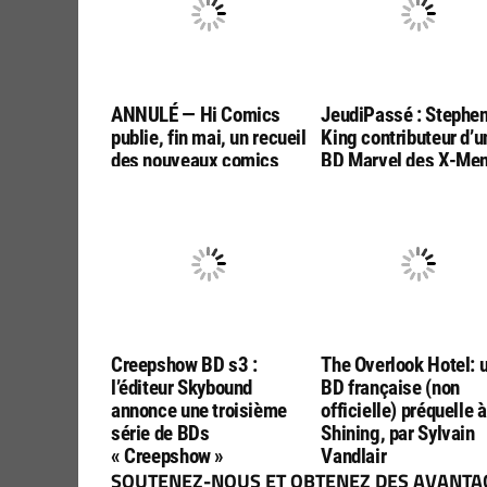
ANNULÉ — Hi Comics
JeudiPassé : Stephe
publie, fin mai, un recueil
King contributeur d’u
des nouveaux comics
BD Marvel des X-Me
« Creepshow »!
contre la faim dans l
monde
Creepshow BD s3 :
The Overlook Hotel: 
l’éditeur Skybound
BD française (non
annonce une troisième
officielle) préquelle à
série de BDs
Shining, par Sylvain
« Creepshow »
Vandlair
SOUTENEZ-NOUS ET OBTENEZ DES AVANTAG