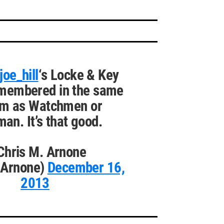
oe_hill
‘s Locke & Key
emembered in the same
m as Watchmen or
an. It’s that good.
Chris M. Arnone
Arnone)
December 16,
2013