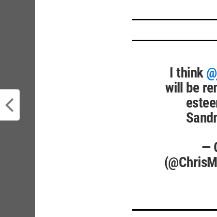
I think
@j
will be r
estee
Sandm
— 
(@ChrisM