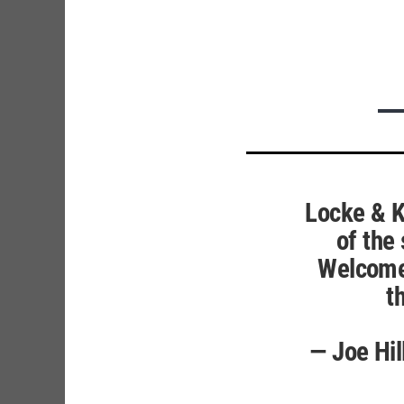
Locke & K
of the 
Welcome 
t
— Joe Hil