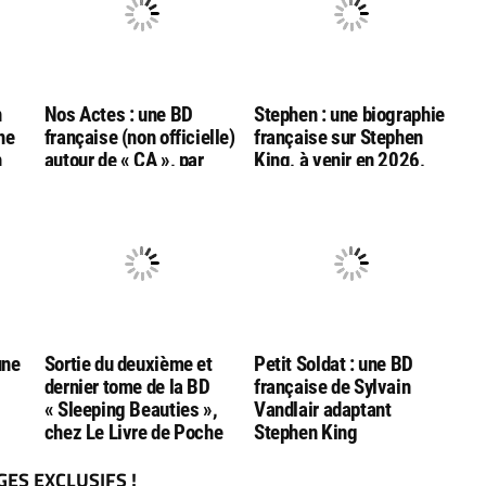
n
Nos Actes : une BD
Stephen : une biographie
ne
française (non officielle)
française sur Stephen
n
autour de « CA », par
King, à venir en 2026,
e
Sylvain Vandlair
chez Ankama
une
Sortie du deuxième et
Petit Soldat : une BD
dernier tome de la BD
française de Sylvain
« Sleeping Beauties »,
Vandlair adaptant
chez Le Livre de Poche
Stephen King
ES EXCLUSIFS !