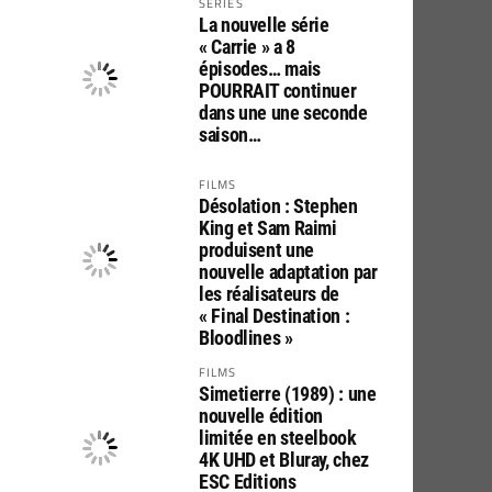
SERIES
La nouvelle série
« Carrie » a 8
épisodes… mais
POURRAIT continuer
dans une une seconde
saison…
FILMS
Désolation : Stephen
King et Sam Raimi
produisent une
nouvelle adaptation par
les réalisateurs de
« Final Destination :
Bloodlines »
FILMS
Simetierre (1989) : une
nouvelle édition
limitée en steelbook
4K UHD et Bluray, chez
ESC Editions