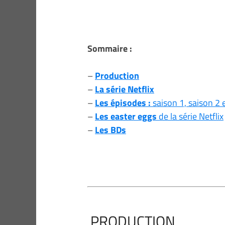
Sommaire :
–
Production
–
La série Netflix
–
Les épisodes :
saison 1, saison 2 
–
Les easter eggs
de la série Netflix
–
Les BDs
PRODUCTION