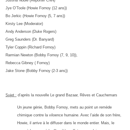
Justina Noble (Reporter CNN)
Jye O’Toole (Howie Fornoy (12 ans))
Bo Jerkic (Howie Fornoy (5, 7 ans))
Kirsty Lee (Moderator)
Andy Anderson (Duke Rogers)
Greg Saunders (Dr. Banyard)
Tyler
Coppin (Richard Fornoy)
Rarmian Newton (Bobby Fornoy (7, 9, 10)),
Rebecca Gibney ( Fornoy)
Jake Stone (Bobby Fornoy (2-3 ans))
Sujet :
d’après la nouvelle Le grand Bazaar, Rêves et Cauchemars
Un jeune génie, Bobby Fornoy, mets au point un remède
chimique contre la viloence humaine. Avec l’aide de son frère,
Howie, il arrive à le diffuser dans le monde entier. Mais, le