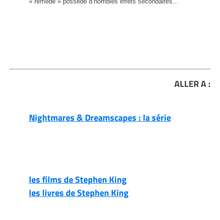
« remède » possède d’horribles effets secondaires…
ALLER A :
Nightmares & Dreamscapes : la série
les films de Stephen King
les livres de Stephen King