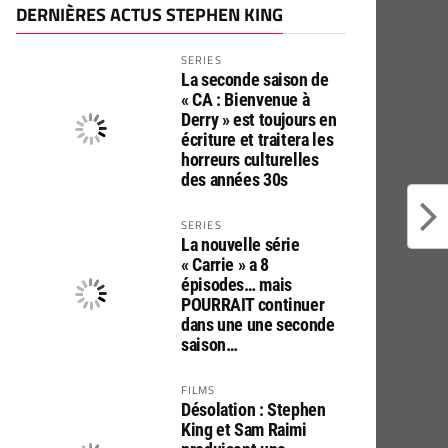
DERNIÈRES ACTUS STEPHEN KING
SERIES
La seconde saison de
« CA : Bienvenue à
Derry » est toujours en
écriture et traitera les
horreurs culturelles
des années 30s
SERIES
La nouvelle série
« Carrie » a 8
épisodes… mais
POURRAIT continuer
dans une une seconde
saison…
FILMS
Désolation : Stephen
King et Sam Raimi