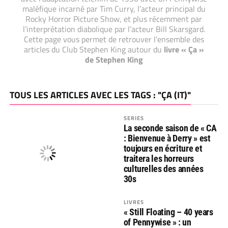
maléfique incarné par Tim Curry, l’acteur principal du
Rocky Horror Picture Show, et plus récemment par
l’interprétation diabolique par l’acteur Bill Skarsgard.
Cette page vous permet de retrouver l’ensemble des
articles du Club Stephen King autour du
livre « Ça »
de Stephen King
TOUS LES ARTICLES AVEC LES TAGS : "ÇA (IT)"
SERIES
La seconde saison de « CA
: Bienvenue à Derry » est
toujours en écriture et
traitera les horreurs
culturelles des années
30s
LIVRES
« Still Floating – 40 years
of Pennywise » : un