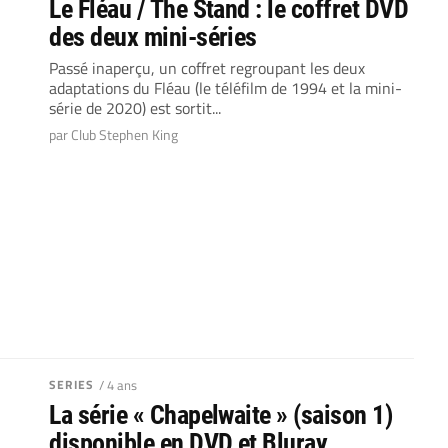
Le Fléau / The Stand : le coffret DVD
des deux mini-séries
Passé inaperçu, un coffret regroupant les deux
adaptations du Fléau (le téléfilm de 1994 et la mini-
série de 2020) est sortit...
par Club Stephen King
SERIES
/ 4 ans
La série « Chapelwaite » (saison 1)
disponible en DVD et Bluray