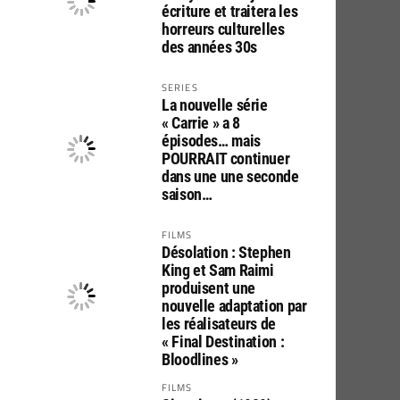
écriture et traitera les
horreurs culturelles
des années 30s
SERIES
La nouvelle série
« Carrie » a 8
épisodes… mais
POURRAIT continuer
dans une une seconde
saison…
FILMS
Désolation : Stephen
King et Sam Raimi
produisent une
nouvelle adaptation par
les réalisateurs de
« Final Destination :
Bloodlines »
FILMS