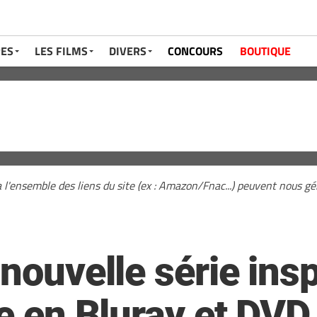
RES
LES FILMS
DIVERS
CONCOURS
BOUTIQUE
a l'ensemble des liens du site (ex : Amazon/Fnac...) peuvent nous 
 nouvelle série ins
ve en Bluray et DVD