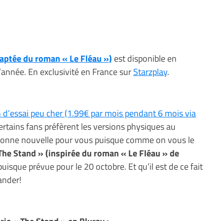
daptée du roman « Le Fléau »)
est disponible en
’année. En exclusivité en France sur
Starzplay
.
 d’essai peu cher (1.99€ par mois pendant 6 mois via
certains fans préfèrent les versions physiques au
 bonne nouvelle pour vous puisque comme on vous le
 The Stand » (inspirée du roman « Le Fléau » de
 puisque prévue pour le 20 octobre. Et qu’il est de ce fait
ander!