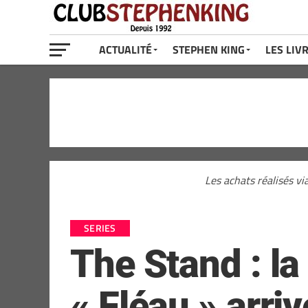
ACTUALITÉ
STEPHEN KING
LES LIV
Les achats réalisés vi
SERIES
The Stand : la
« Fléau » arri