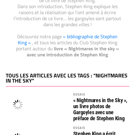
de ce livre de Stephen King.
Dans son introduction, Stephen King explique les
raisons et la réalisation qui l’ont amené à écrire
l’introduction de ce livre… les gargoyles sont partout
dans les grandes villes !
Découvrez notre page
« bibliographie de Stephen
King »
, et tous les articles du Club Stephen King
portant autour du
livre « Nightmares in the sky »
avec une introduction de Stephen King
TOUS LES ARTICLES AVEC LES TAGS : "NIGHTMARES
IN THE SKY"
ESSAIS
« Nightmares in the Sky »,
un livre photos de
Gargoyles avec une
préface de Stephen King
ESSAIS
Stephen King a écrit