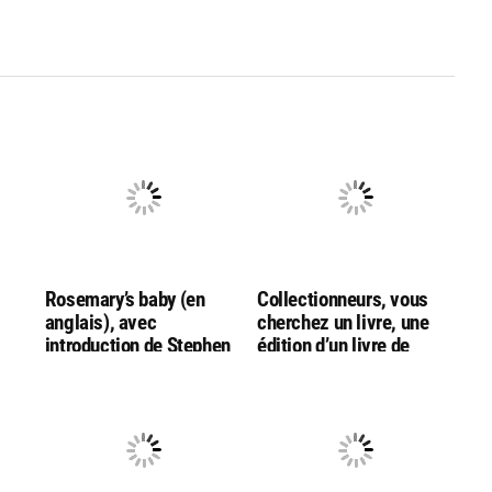
Rosemary’s baby (en
Collectionneurs, vous
anglais), avec
cherchez un livre, une
introduction de Stephen
édition d’un livre de
s !)
King
Stephen King?
Contactez-moi