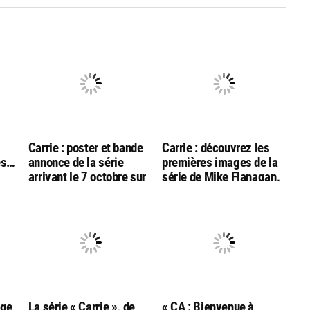
Carrie : poster et bande
Carrie : découvrez les
des…
annonce de la série
premières images de la
arrivant le 7 octobre sur
série de Mike Flanagan,
ne
Amazon Prime Video
prévue en octobre sur
Amazon Prime Video
age
La série « Carrie », de
« CA : Bienvenue à