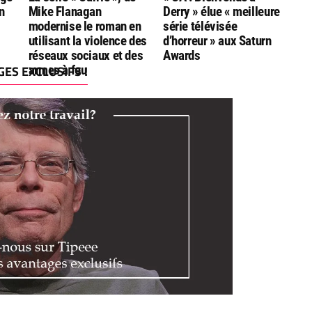
n
Mike Flanagan
Derry » élue « meilleure
modernise le roman en
série télévisée
utilisant la violence des
d’horreur » aux Saturn
réseaux sociaux et des
Awards
ES EXCLUSIFS !
armes à feu