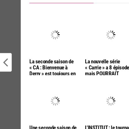
La seconde saison de
La nouvelle série
« CA : Bienvenue à
« Carrie » a 8 épiso
Derry » est toujours en
mais POURRAIT
écriture et traitera les
continuer dans une u
horreurs culturelles des
seconde saison…
années 30s
Une seconde saison de
L’INSTITUT : le tourn