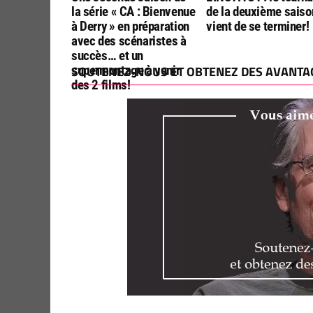
la série « CA : Bienvenue
de la deuxième saiso
à Derry » en préparation
vient de se terminer!
avec des scénaristes à
succès… et un
supermontage à venir
SOUTENEZ-NOUS ET OBTENEZ DES AVANTAG
des 2 films!