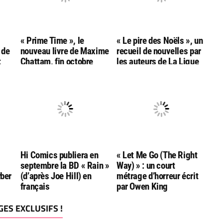
« Prime Time », le
« Le pire des Noëls », un
 de
nouveau livre de Maxime
recueil de nouvelles par
t
Chattam, fin octobre
les auteurs de La Ligue
chez Albin Michel
de l’Imaginaire, chez Le
Livre de Poche
Hi Comics publiera en
« Let Me Go (The Right
septembre la BD « Rain »
Way) » : un court
rber
(d’après Joe Hill) en
métrage d’horreur écrit
français
par Owen King
ES EXCLUSIFS !