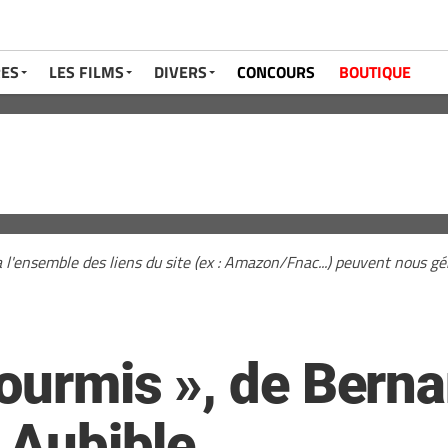
RES
LES FILMS
DIVERS
CONCOURS
BOUTIQUE
a l'ensemble des liens du site (ex : Amazon/Fnac...) peuvent nous 
fourmis », de Bern
r Aubible