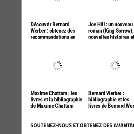
Découvrir Bernard
Joe Hill : un nouveau
Werber : obtenez des
roman (King Sorrow),
recommandations en
nouvelles histoires e
répondant à quelques
films à venir (Black
questions rapides
Phone 2, Abraham’s
Boys…)
Maxime Chattam : les
Bernard Werber :
livres et la bibliographie
bibliographie et les
de Maxime Chattam
livres de Bernard We
SOUTENEZ-NOUS ET OBTENEZ DES AVANTAG