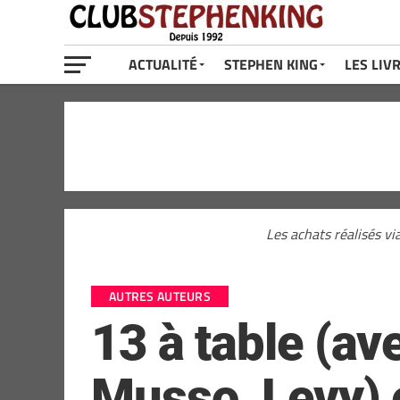
ACTUALITÉ
STEPHEN KING
LES LIV
Les achats réalisés vi
AUTRES AUTEURS
13 à table (av
Musso, Levy) e