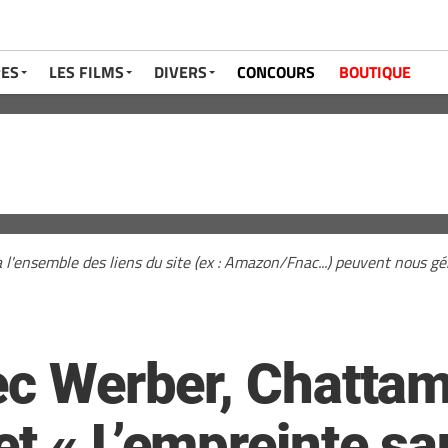
RES
LES FILMS
DIVERS
CONCOURS
BOUTIQUE
a l'ensemble des liens du site (ex : Amazon/Fnac...) peuvent nous 
ec Werber, Chattam,
t « L’empreinte sa