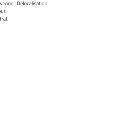
venne : Délocalisation
eur
trat