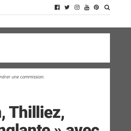
générer une commission.
 Thilliez,
nglante » avec