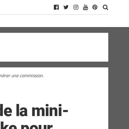
générer une commission.
de la mini-
ake pour