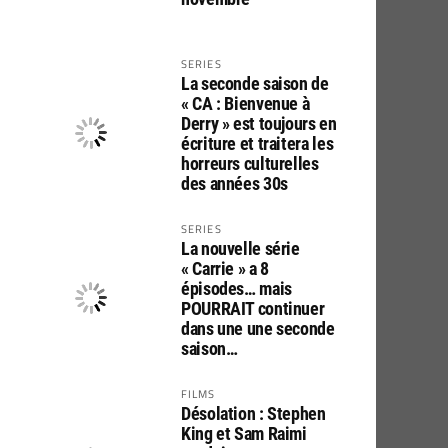
SERIES
La seconde saison de
« CA : Bienvenue à
Derry » est toujours en
écriture et traitera les
horreurs culturelles
des années 30s
SERIES
La nouvelle série
« Carrie » a 8
épisodes… mais
POURRAIT continuer
dans une une seconde
saison…
FILMS
Désolation : Stephen
King et Sam Raimi