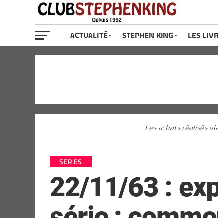
ACTUALITÉ
STEPHEN KING
LES LIV
Les achats réalisés vi
SERIES
22/11/63 : expl
série : comme