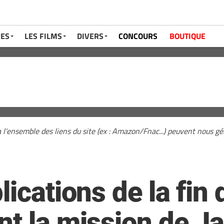
RES
LES FILMS
DIVERS
CONCOURS
BOUTIQUE
a l'ensemble des liens du site (ex : Amazon/Fnac...) peuvent nous 
ications de la fin 
nt la mission de J