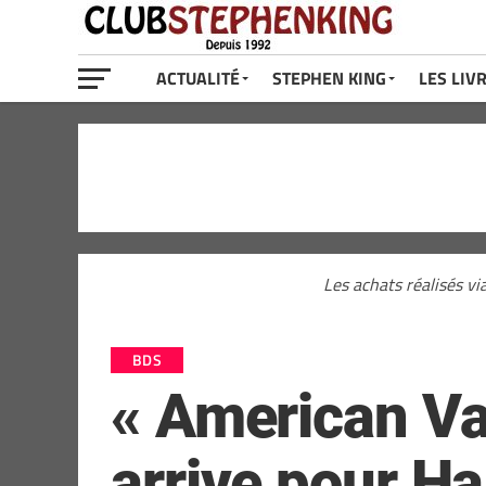
ACTUALITÉ
STEPHEN KING
LES LIV
Les achats réalisés vi
BDS
« American Vam
arrive pour H