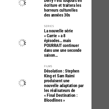
Derry » est toujours en
écriture et traitera les
horreurs culturelles
des années 30s
SERIES
La nouvelle série
« Carrie » a 8
épisodes… mais
POURRAIT continuer
dans une une seconde
saison…
FILMS
Désolation : Stephen
King et Sam Raimi
produisent une
nouvelle adaptation par
les réalisateurs de
« Final Destination :
Bloodlines »