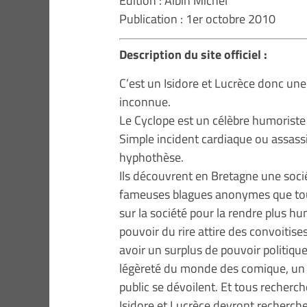
Edition : Albin Michel
Publication : 1er octobre 2010
Description du site officiel :
C’est un Isidore et Lucrèce donc une
inconnue.
Le Cyclope est un célèbre humoriste 
Simple incident cardiaque ou assas
hyphothèse.
Ils découvrent en Bretagne une socié
fameuses blagues anonymes que tout 
sur la société pour la rendre plus h
pouvoir du rire attire des convoitise
avoir un surplus de pouvoir politique, 
légèreté du monde des comique, un 
public se dévoilent. Et tous recherch
Isidore et Lucrèce devront rechercher