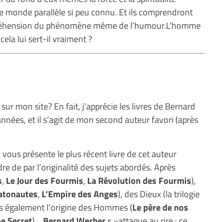
ce monde parallèle si peu connu. Et ils comprendront
ompréhension du phénomène même de l’humour.L’homme
 cela lui sert-il vraiment ?
sur mon site? En fait, j’apprécie les livres de Bernard
nnées, et il s’agit de mon second auteur favori (après
 vous présente le plus récent livre de cet auteur
e de par l’originalité des sujets abordés. Après
s
,
Le Jour des Fourmis
,
La Révolution des Fourmis
),
atonautes
,
L’Empire des Anges
), des Dieux (la trilogie
s également l’origine des Hommes (
Le
père de nos
e Secret
)…
Bernard Werber
s »attaque au rire : ce