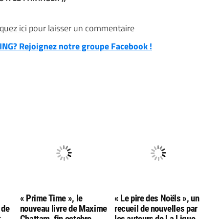
iquez ici
pour laisser un commentaire
NG? Rejoignez notre groupe Facebook !
« Prime Time », le
« Le pire des Noëls », un
 de
nouveau livre de Maxime
recueil de nouvelles par
t
Chattam, fin octobre
les auteurs de La Ligue