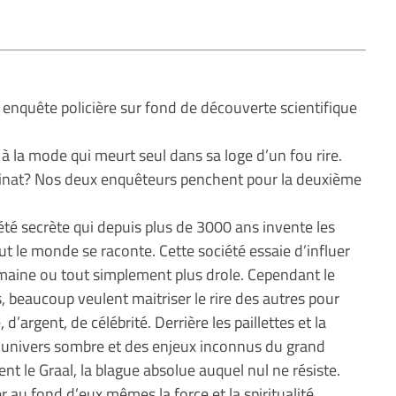
 enquête policière sur fond de découverte scientifique
à la mode qui meurt seul dans sa loge d’un fou rire.
sinat? Nos deux enquêteurs penchent pour la deuxième
té secrète qui depuis plus de 3000 ans invente les
le monde se raconte. Cette société essaie d’influer
umaine ou tout simplement plus drole. Cependant le
s, beaucoup veulent maitriser le rire des autres pour
d’argent, de célébrité. Derrière les paillettes et la
univers sombre et des enjeux inconnus du grand
ent le Graal, la blague absolue auquel nul ne résiste.
 au fond d’eux mêmes la force et la spiritualité