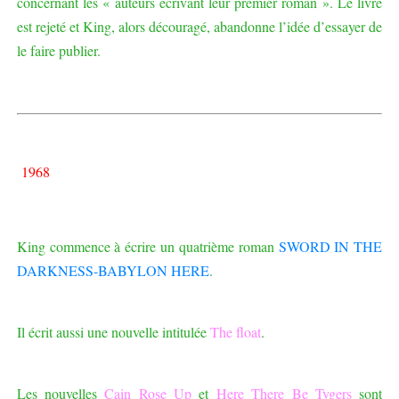
concernant les « auteurs écrivant leur premier roman ». Le livre
est rejeté et King, alors découragé, abandonne l’idée d’essayer de
le faire publier.
1968
King commence à écrire un quatrième roman
SWORD IN THE
DARKNESS-BABYLON HERE
.
Il écrit aussi une nouvelle intitulée
The float
.
Les nouvelles
Cain Rose Up
et
Here There Be Tygers
sont