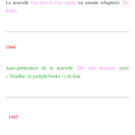
La nouvelle
I’ve Got to Get Away
est ensuite rebaptisée
The
Killer
.
1964
Auto-publication de la nouvelle
The Star Invaders
(avec
« TriadInc. et gaslight books ») en Juin.
1965