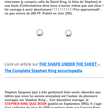
interviews (y compris celle de David King, le frère de Stephen) et
une foule d’informations dont vous n’auriez même pas osé rêver !
Un ouvrage à avoir absolument ! ! ! ! ! ! ! ! ! ! ! Prix approximatif :
un peu moins de 200 FF. Publié en Juin 1991.
Livre un article sur
THE SHAPE UNDER THE SHEET –
The Complete Stephen King encyclopedia
Stephen Spignesi (qui a très gentiment bien voulu répondre aux
lettres que nous lui avions envoyées) est l’auteur de plusieurs
ouvrages sur Stephen King… Son deuxième ouvrage, le
STEPHEN KING QUIZ BOOK
(publié en Septembre 1991). Il s’agit
d’un collector de plus de 1500 questions tests sur l’oeuvre King-