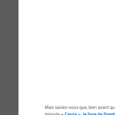
Mais saviez-vous que, bien avant que
épisode
« Carrie »,
le livre de Step