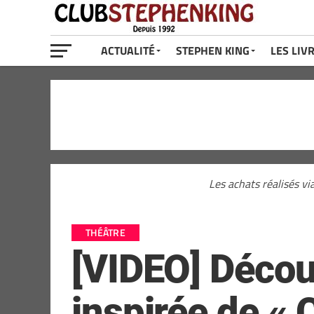
ACTUALITÉ
STEPHEN KING
LES LIV
Les achats réalisés vi
THÉÂTRE
[VIDEO] Décou
inspirée de « 