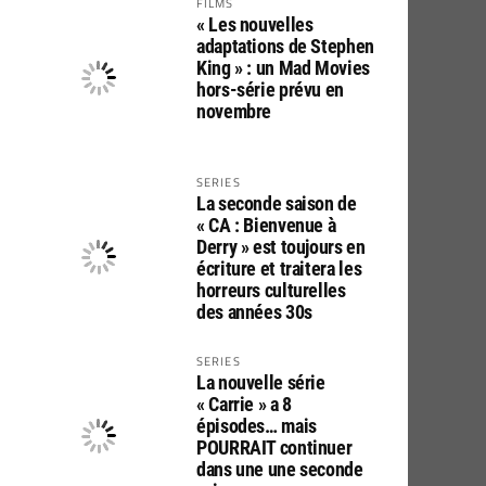
FILMS
« Les nouvelles
adaptations de Stephen
King » : un Mad Movies
hors-série prévu en
novembre
SERIES
La seconde saison de
« CA : Bienvenue à
Derry » est toujours en
écriture et traitera les
horreurs culturelles
des années 30s
SERIES
La nouvelle série
« Carrie » a 8
épisodes… mais
POURRAIT continuer
dans une une seconde