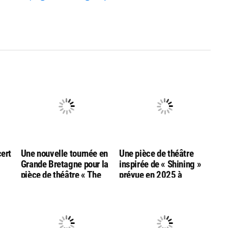
cert
Une nouvelle tournée en
Une pièce de théâtre
Grande Bretagne pour la
inspirée de « Shining »
pièce de théâtre « The
prévue en 2025 à
le
Shawshank
Londres… par l’équipe de
Redemption » (Les
la pièce « Harry Potter et
Evadés)
l’enfant maudit »