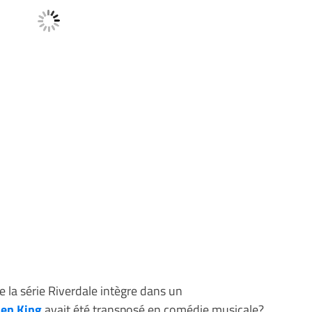
 la série Riverdale intègre dans un
hen King
avait été transposé en comédie musicale?