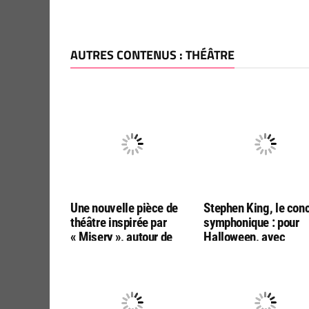
AUTRES CONTENUS : THÉÂTRE
Une nouvelle pièce de
Stephen King, le con
théâtre inspirée par
symphonique : pour
« Misery », autour de
Halloween, avec
Toulouse
l’autorisation officiel
de Stephen King