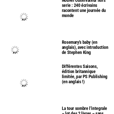
Nouvel Observateur hors
serie : 240 écrivains
racontent une journée du
monde
Rosemary’s baby (en
anglais), avec introduction
de Stephen King
Différentes Saisons,
édition britannique
limitée, par PS Publishing
(en anglais !)
La tour sombre l’integrale
– lot des 2 livres – sans