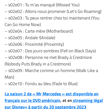
– s02e01 : Tu m’as manqué (Missed You)
– s02e02 : Allons nous promener (Let’s Go Roaming)
– s02e03 : Tu peux rentrer chez toi maintenant (You
Can Go Home Now)
– s02e04 : Carte mère (Motherboard)
– s02e05 : Andale !(Andale)
– s02e06 : Proximité (Proximity)
– s02e07 : Des jours sombres (Fell on Black Days)
– s02e08 : Personne ne met Brady à Crestmore
(Nobody Puts Brady in a Crestmore)
– s02e09 : Marche comme un homme (Walk Like a
Man)
– s02e10 : Fondu au bleu (Fade to Blue)
La saison 2 de « Mr Mercedes » est disponible en
français sur le DVD américain
, et en
streaming légal
sur Disney+ à partir du 20 septembre 2023