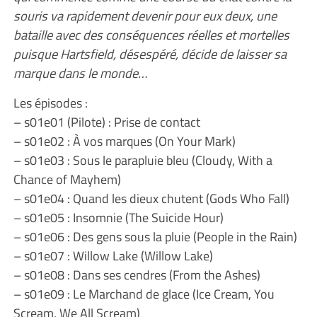
souris va rapidement devenir pour eux deux, une
bataille avec des conséquences réelles et mortelles
puisque Hartsfield, désespéré, décide de laisser sa
marque dans le monde…
Les épisodes :
– s01e01 (Pilote) : Prise de contact
– s01e02 : À vos marques (On Your Mark)
– s01e03 : Sous le parapluie bleu (Cloudy, With a
Chance of Mayhem)
– s01e04 : Quand les dieux chutent (Gods Who Fall)
– s01e05 : Insomnie (The Suicide Hour)
– s01e06 : Des gens sous la pluie (People in the Rain)
– s01e07 : Willow Lake (Willow Lake)
– s01e08 : Dans ses cendres (From the Ashes)
– s01e09 : Le Marchand de glace (Ice Cream, You
Scream, We All Scream)