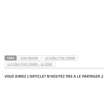
TAGS
JOSH BOONE
LE FLÉAU (THE STAND)
LE FLÉAU (THE STAND) - LA SÉRIE
VOUS AIMEZ L'ARTICLE? N'HESITEZ PAS A LE PARTAGER ;)