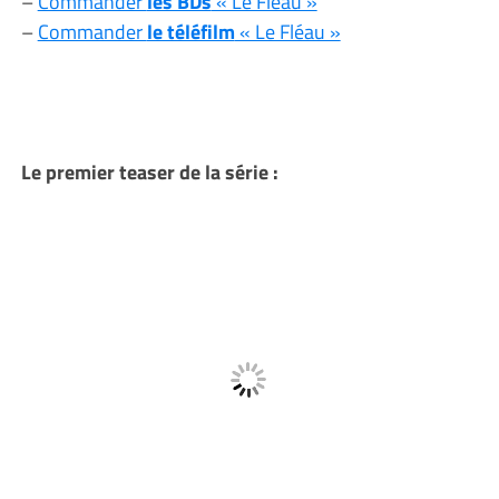
–
Commander
les BDs
« Le Fléau »
–
Commander
le téléfilm
« Le Fléau »
Le premier teaser de la série :