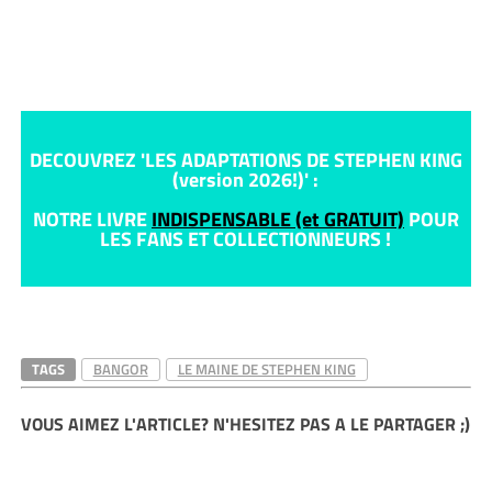
La porte d’entrée… tentant, non ?
DECOUVREZ 'LES ADAPTATIONS DE STEPHEN KING
(version 2026!)' :
NOTRE LIVRE
INDISPENSABLE (et GRATUIT)
POUR
LES FANS ET COLLECTIONNEURS !
TAGS
BANGOR
LE MAINE DE STEPHEN KING
VOUS AIMEZ L'ARTICLE? N'HESITEZ PAS A LE PARTAGER ;)