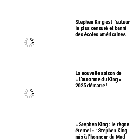
Stephen King est l’auteur
le plus censuré et banni
des écoles américaines
La nouvelle saison de
« L’automne du King »
2025 démarre !
« Stephen King : le règne
éternel » : Stephen King
mis à l’honneur du Mad