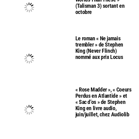
(Talisman 3) sortant en
octobre
Le roman « Ne jamais
trembler » de Stephen
King (Never Flinch)
nommé aux prix Locus
« Rose Madder », « Coeurs
Perdus en Atlantide » et
« Sac d’os » de Stephen
King en livre audio,
juin/juillet, chez Audiolib