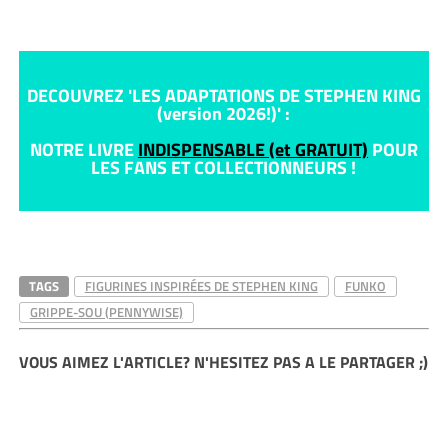
DECOUVREZ 'LES ADAPTATIONS DE STEPHEN KING
(version 2026!)' :
NOTRE LIVRE
INDISPENSABLE (et GRATUIT)
POUR
LES FANS ET COLLECTIONNEURS !
TAGS
FIGURINES INSPIRÉES DE STEPHEN KING
FUNKO
GRIPPE-SOU (PENNYWISE)
VOUS AIMEZ L'ARTICLE? N'HESITEZ PAS A LE PARTAGER ;)