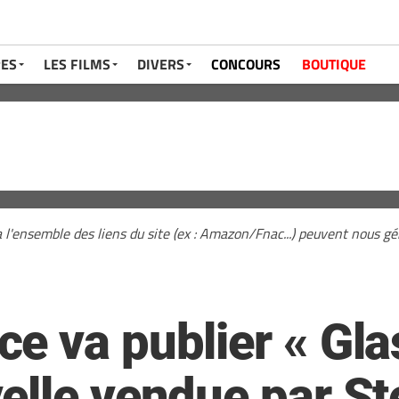
RES
LES FILMS
DIVERS
CONCOURS
BOUTIQUE
a l'ensemble des liens du site (ex : Amazon/Fnac...) peuvent nous 
 va publier « Glas
elle vendue par S