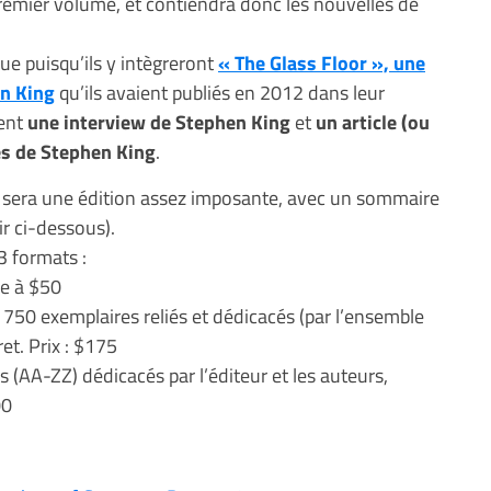
premier volume, et contiendra donc les nouvelles de
ue puisqu’ils y intègreront
« The Glass Floor », une
en King
qu’ils avaient publiés en 2012 dans leur
ment
une interview de Stephen King
et
un article (ou
es de Stephen King
.
sera une édition assez imposante, avec un sommaire
ir ci-dessous).
3 formats :
ée à $50
 750 exemplaires reliés et dédicacés (par l’ensemble
et. Prix : $175
s (AA-ZZ) dédicacés par l’éditeur et les auteurs,
00