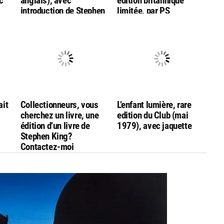
c
anglais), avec
édition britannique
introduction de Stephen
limitée, par PS
King
Publishing (en anglais !)
ait
Collectionneurs, vous
L’enfant lumière, rare
cherchez un livre, une
edition du Club (mai
édition d’un livre de
1979), avec jaquette
Stephen King?
Contactez-moi