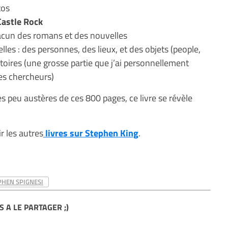
tos
Castle Rock
acun des romans et des nouvelles
les : des personnes, des lieux, et des objets (people,
toires (une grosse partie que j’ai personnellement
des chercheurs)
es peu austères de ces 800 pages, ce livre se révèle
r les autres
livres sur Stephen King
.
PHEN SPIGNESI
S A LE PARTAGER ;)