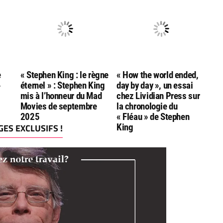
Goodreads Choice
Andersen
Awards
e
« Stephen King : le règne
« How the world ended,
»
éternel » : Stephen King
day by day », un essai
mis à l’honneur du Mad
chez Lividian Press sur
Movies de septembre
la chronologie du
2025
« Fléau » de Stephen
ES EXCLUSIFS !
King