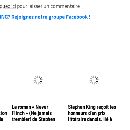
iquez ici
pour laisser un commentaire
NG? Rejoignez notre groupe Facebook !
g
Le roman « Never
Stephen King reçoit les
tion
Flinch » (Ne jamais
honneurs d’un prix
de
trembler) de Stephen
littéraire danois, lié à
King nommé aux
l’auteur Hans Christian