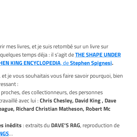
rir mes livres, et je suis retombé sur un livre sur
uelques temps déja : il s’agit de
THE SHAPE UNDER
HEN KING ENCYCLOPEDIA
, de
Stephen Spignesi
.
 et je vous souhaitais vous faire savoir pourquoi, bien
ressant :
proches, des collectionneurs, des personnes
availlé avec lui :
Chris Chesley, David King , Dave
eague, Richard Christian Matheson, Robert Mc
s inédits
: extraits du
DAVE’S RAG
, reproduction de
INGS
…