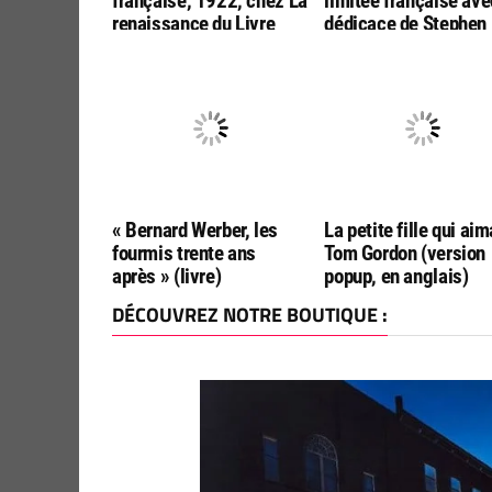
française, 1922, chez La
limitée française ave
renaissance du Livre
dédicace de Stephen
King !
« Bernard Werber, les
La petite fille qui aim
fourmis trente ans
Tom Gordon (version
après » (livre)
popup, en anglais)
DÉCOUVREZ NOTRE BOUTIQUE :