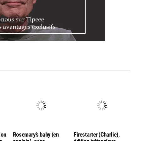
ion
Rosemary’s baby (en
Firestarter (Charlie),