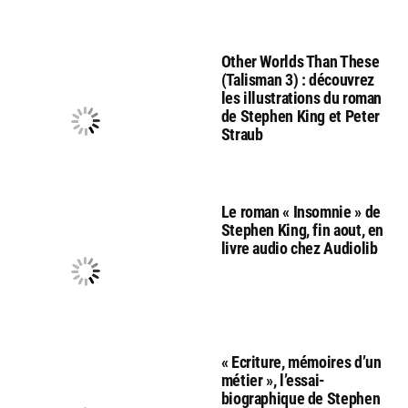
Other Worlds Than These
(Talisman 3) : découvrez
les illustrations du roman
de Stephen King et Peter
Straub
Le roman « Insomnie » de
Stephen King, fin aout, en
livre audio chez Audiolib
« Ecriture, mémoires d’un
métier », l’essai-
biographique de Stephen