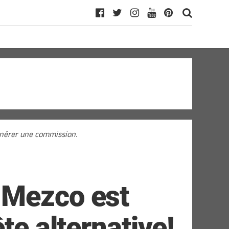
générer une commission.
 Mezco est
te alternative!