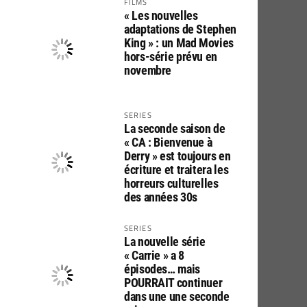
FILMS
« Les nouvelles
adaptations de Stephen
King » : un Mad Movies
hors-série prévu en
novembre
SERIES
La seconde saison de
« CA : Bienvenue à
Derry » est toujours en
écriture et traitera les
horreurs culturelles
des années 30s
SERIES
La nouvelle série
« Carrie » a 8
épisodes… mais
POURRAIT continuer
dans une une seconde