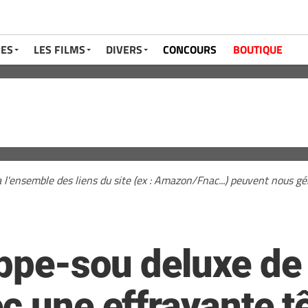
RES
LES FILMS
DIVERS
CONCOURS
BOUTIQUE
a l'ensemble des liens du site (ex : Amazon/Fnac...) peuvent nous 
ppe-sou deluxe de
c une effrayante tê