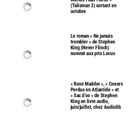
(Talisman 3) sortant en
octobre
Le roman « Ne jamais
trembler » de Stephen
King (Never Flinch)
nommé aux prix Locus
« Rose Madder », « Coeurs
Perdus en Atlantide » et
« Sac d’os » de Stephen
King en livre audio,
juin/juillet, chez Audiolib