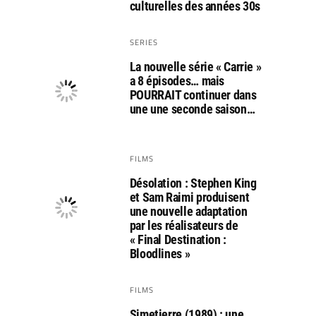
culturelles des années 30s
SERIES
La nouvelle série « Carrie »
a 8 épisodes… mais
POURRAIT continuer dans
une une seconde saison…
FILMS
Désolation : Stephen King
et Sam Raimi produisent
une nouvelle adaptation
par les réalisateurs de
« Final Destination :
Bloodlines »
FILMS
Simetierre (1989) : une