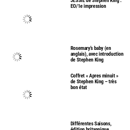
JESSIE de Stephen King :
EO/1e impression
Rosemary’s baby (en
anglais), avec introduction
de Stephen King
Coffret « Apres minuit »
de Stephen King – très
bon état
Différentes Saisons,
édition britannique