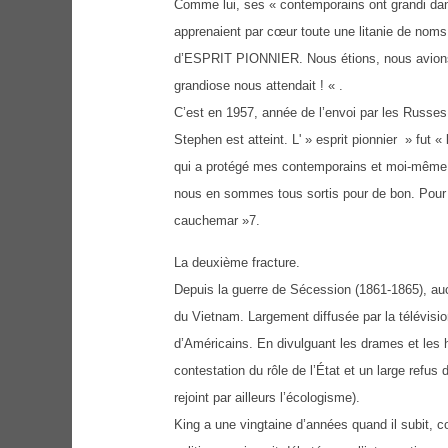
Comme lui, ses « contemporains ont grandi dan
apprenaient par cœur toute une litanie de noms
d’ESPRIT PIONNIER. Nous étions, nous avions to
grandiose nous attendait ! « .
C’est en 1957, année de l’envoi par les Russes 
Stephen est atteint. L' » esprit pionnier » fut «
qui a protégé mes contemporains et moi-même j
nous en sommes tous sortis pour de bon. Pour 
cauchemar »7.
La deuxième fracture.
Depuis la guerre de Sécession (1861-1865), auc
du Vietnam. Largement diffusée par la télévision
d’Américains. En divulguant les drames et les 
contestation du rôle de l’État et un large refus 
rejoint par ailleurs l’écologisme).
King a une vingtaine d’années quand il subit,