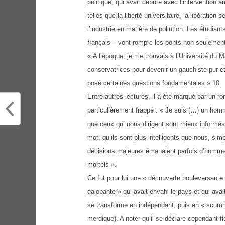
politique, qui avait débuté avec l’intervention 
telles que la liberté universitaire, la libération 
l’industrie en matière de pollution. Les étud
français – vont rompre les ponts non seulement 
« A l’époque, je me trouvais à l’Université du M
conservatrices pour devenir un gauchiste pur e
posé certaines questions fondamentales » 10.
Entre autres lectures, il a été marqué par un r
particulièrement frappé : « Je suis (…) un hom
que ceux qui nous dirigent sont mieux informés
mot, qu’ils sont plus intelligents que nous, sim
décisions majeures émanaient parfois d’hommes 
mortels ».
Ce fut pour lui une « découverte bouleversante
galopante » qui avait envahi le pays et qui ava
se transforme en indépendant, puis en « scummy 
merdique). A noter qu’il se déclare cependant fi