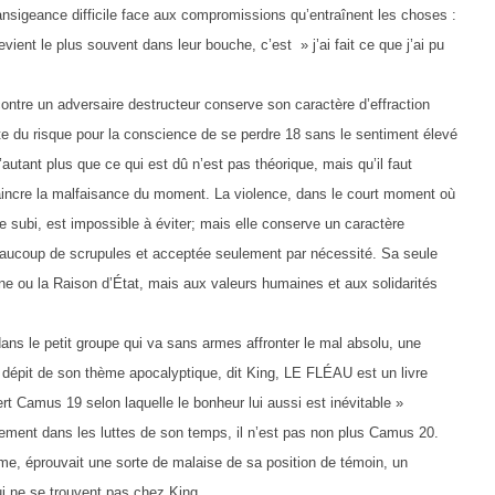
ansigeance difficile face aux compromissions qu’entraînent les choses :
ient le plus souvent dans leur bouche, c’est » j’ai fait ce que j’ai pu
ontre un adversaire destructeur conserve son caractère d’effraction
ente du risque pour la conscience de se perdre 18 sans le sentiment élevé
’autant plus que ce qui est dû n’est pas théorique, mais qu’il faut
r vaincre la malfaisance du moment. La violence, dans le court moment où
ice subi, est impossible à éviter; mais elle conserve un caractère
eaucoup de scrupules et acceptée seulement par nécessité. Sa seule
rine ou la Raison d’État, mais aux valeurs humaines et aux solidarités
dans le petit groupe qui va sans armes affronter le mal absolu, une
dépit de son thème apocalyptique, dit King, LE FLÉAU est un livre
bert Camus 19 selon laquelle le bonheur lui aussi est inévitable »
ement dans les luttes de son temps, il n’est pas non plus Camus 20.
e, éprouvait une sorte de malaise de sa position de témoin, un
ui ne se trouvent pas chez King.