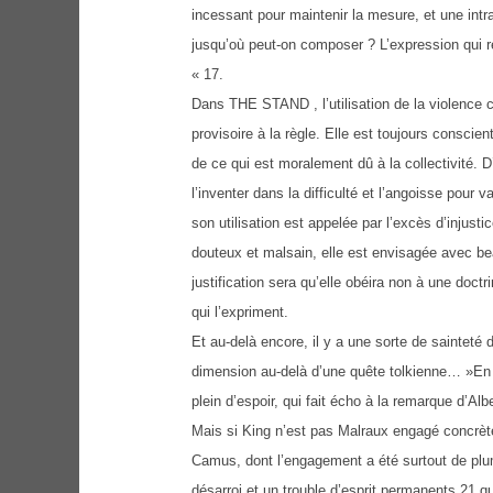
incessant pour maintenir la mesure, et une intr
jusqu’où peut-on composer ? L’expression qui rev
« 17.
Dans THE STAND , l’utilisation de la violence c
provisoire à la règle. Elle est toujours consci
de ce qui est moralement dû à la collectivité. D
l’inventer dans la difficulté et l’angoisse pou
son utilisation est appelée par l’excès d’injust
douteux et malsain, elle est envisagée avec b
justification sera qu’elle obéira non à une doct
qui l’expriment.
Et au-delà encore, il y a une sorte de sainteté 
dimension au-delà d’une quête tolkienne… »En 
plein d’espoir, qui fait écho à la remarque d’Al
Mais si King n’est pas Malraux engagé concrèt
Camus, dont l’engagement a été surtout de plum
désarroi et un trouble d’esprit permanents 21 q