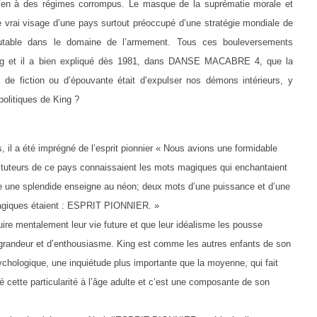
ien à des régimes corrompus. Le masque de la suprématie morale et
le vrai visage d’une pays surtout préoccupé d’une stratégie mondiale de
cutable dans le domaine de l’armement. Tous ces bouleversements
King et il a bien expliqué dès 1981, dans DANSE MACABRE 4, que la
 de fiction ou d’épouvante était d’expulser nos démons intérieurs, y
politiques de King ?
l a été imprégné de l’esprit pionnier « Nous avions une formidable
stituteurs de ce pays connaissaient les mots magiques qui enchantaient
e une splendide enseigne au néon; deux mots d’une puissance et d’une
magiques étaient : ESPRIT PIONNIER. »
uire mentalement leur vie future et que leur idéalisme les pousse
 grandeur et d’enthousiasme. King est comme les autres enfants de son
sychologique, une inquiétude plus importante que la moyenne, qui fait
dé cette particularité à l’âge adulte et c’est une composante de son