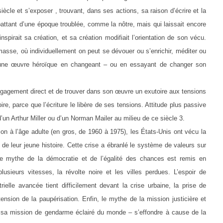
ècle et s’exposer , trouvant, dans ses actions, sa raison d’écrire et la
attant d’une époque troublée, comme la nôtre, mais qui laissait encore
nspirait sa création, et sa création modifiait l’orientation de son vécu.
 masse, où individuellement on peut se dévouer ou s’enrichir, méditer ou
r une œuvre héroïque en changeant – ou en essayant de changer son
’engagement direct et de trouver dans son œuvre un exutoire aux tensions
e, parce que l’écriture le libère de ses tensions. Attitude plus passive
’un Arthur Miller ou d’un Norman Mailer au milieu de ce siècle 3.
on à l’âge adulte (en gros, de 1960 à 1975), les États-Unis ont vécu la
e de leur jeune histoire. Cette crise a ébranlé le système de valeurs sur
. Le mythe de la démocratie et de l’égalité des chances est remis en
lusieurs vitesses, la révolte noire et les villes perdues. L’espoir de
rielle avancée tient difficilement devant la crise urbaine, la prise de
nsion de la paupérisation. Enfin, le mythe de la mission justicière et
fier sa mission de gendarme éclairé du monde – s’effondre à cause de la