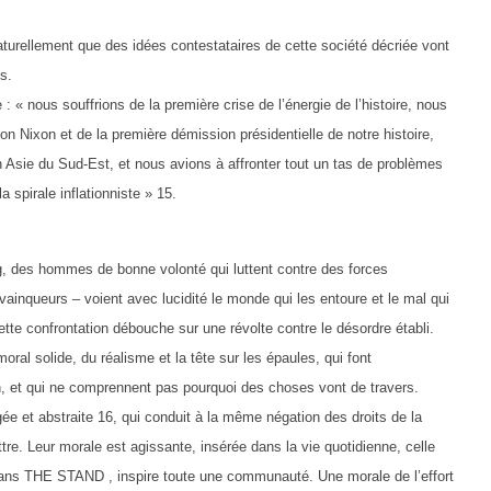
aturellement que des idées contestataires de cette société décriée vont
s.
: « nous souffrions de la première crise de l’énergie de l’histoire, nous
ion Nixon et de la première démission présidentielle de notre histoire,
n Asie du Sud-Est, et nous avions à affronter tout un tas de problèmes
a spirale inflationniste » 15.
, des hommes de bonne volonté qui luttent contre des forces
 vainqueurs – voient avec lucidité le monde qui les entoure et le mal qui
ette confrontation débouche sur une révolte contre le désordre établi.
ral solide, du réalisme et la tête sur les épaules, qui font
sin, et qui ne comprennent pas pourquoi des choses vont de travers.
gée et abstraite 16, qui conduit à la même négation des droits de la
re. Leur morale est agissante, insérée dans la vie quotidienne, celle
dans THE STAND , inspire toute une communauté. Une morale de l’effort