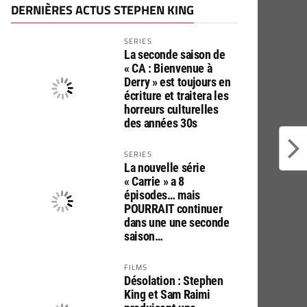
DERNIÈRES ACTUS STEPHEN KING
SERIES
La seconde saison de
« CA : Bienvenue à
Derry » est toujours en
écriture et traitera les
horreurs culturelles
des années 30s
SERIES
La nouvelle série
« Carrie » a 8
épisodes… mais
POURRAIT continuer
dans une une seconde
saison…
FILMS
Désolation : Stephen
King et Sam Raimi