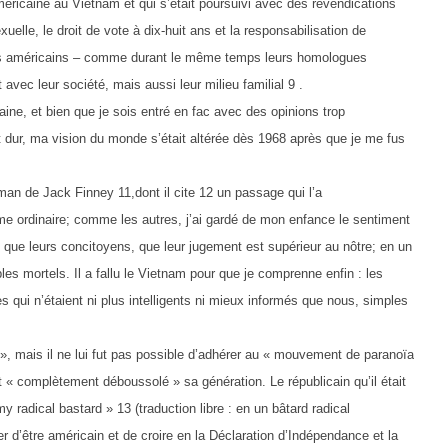
américaine au Vietnam et qui s’était poursuivi avec des revendications
sexuelle, le droit de vote à dix-huit ans et la responsabilisation de
iants américains – comme durant le même temps leurs homologues
avec leur société, mais aussi leur milieu familial 9 .
aine, et bien que je sois entré en fac avec des opinions trop
t dur, ma vision du monde s’était altérée dès 1968 après que je me fus
oman de Jack Finney 11,dont il cite 12 un passage qui l’a
me ordinaire; comme les autres, j’ai gardé de mon enfance le sentiment
 que leurs concitoyens, que leur jugement est supérieur au nôtre; en un
ples mortels. Il a fallu le Vietnam pour que je comprenne enfin : les
qui n’étaient ni plus intelligents ni mieux informés que nous, simples
 », mais il ne lui fut pas possible d’adhérer au « mouvement de paranoïa
it « complètement déboussolé » sa génération. Le républicain qu’il était
radical bastard » 13 (traduction libre : en un bâtard radical
er d’être américain et de croire en la Déclaration d’Indépendance et la