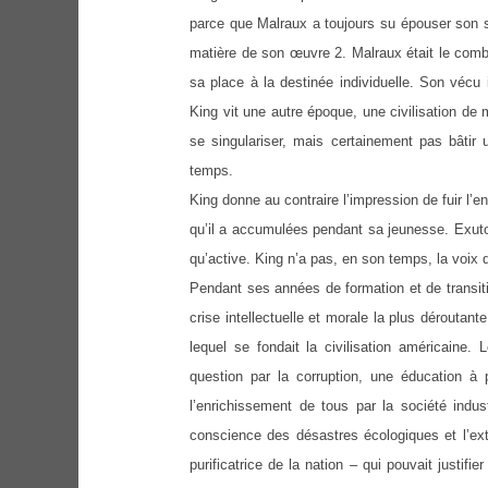
parce que Malraux a toujours su épouser son si
matière de son œuvre 2. Malraux était le comb
sa place à la destinée individuelle. Son vécu i
King vit une autre époque, une civilisation de
se singulariser, mais certainement pas bâti
temps.
King donne au contraire l’impression de fuir l
qu’il a accumulées pendant sa jeunesse. Exutoir
qu’active. King n’a pas, en son temps, la voix d
Pendant ses années de formation et de transiti
crise intellectuelle et morale la plus déroutant
lequel se fondait la civilisation américaine
question par la corruption, une éducation à p
l’enrichissement de tous par la société indust
conscience des désastres écologiques et l’exte
purificatrice de la nation – qui pouvait justi