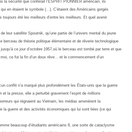
s la sécurité que conférait l’ESPRIT PIONNIER américain, ils
 qui en étaient le symbole (…). C’étaient des Américains gorgés
ujours été les meilleurs d’entre les meilleurs. Et quel avenir
de leur satellite Spoutnik, qu’une partie de l’univers mental du jeune
 le berceau de théorie politique élémentaire et de rêverie technologique
usqu’à ce jour d’octobre 1957,où le berceau est tombé par terre et que
moi, ce fut la fin d’un doux rêve… et le commencement d’un
un conflit n’a marqué plus profondément les États-unis que la guerre
 et la presse, elle a perturbé gravement l’esprit de millions
horreurs qui régnaient au Vietnam, les médias amenèrent la
de la guerre et des activités économiques qui lui sont liées (ce qui
 comme beaucoup d’étudiants américains 8, une sorte de cataclysme