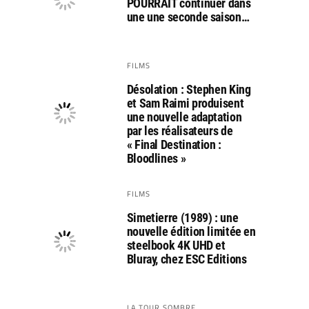
POURRAIT continuer dans
une une seconde saison…
FILMS
Désolation : Stephen King
et Sam Raimi produisent
une nouvelle adaptation
par les réalisateurs de
« Final Destination :
Bloodlines »
FILMS
Simetierre (1989) : une
nouvelle édition limitée en
steelbook 4K UHD et
Bluray, chez ESC Editions
LA TOUR SOMBRE