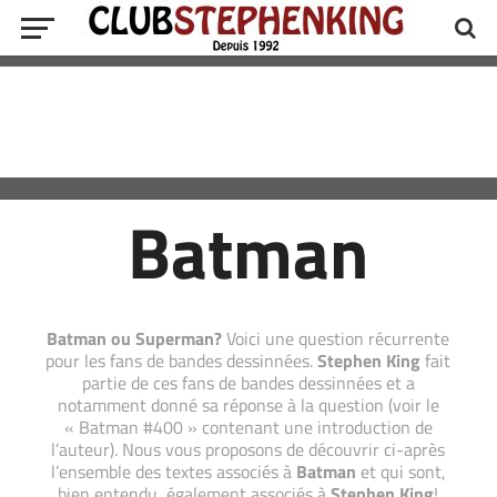
Batman
Batman ou Superman?
Voici une question récurrente
pour les fans de bandes dessinnées.
Stephen King
fait
partie de ces fans de bandes dessinnées et a
notamment donné sa réponse à la question (voir le
« Batman #400 » contenant une introduction de
l’auteur). Nous vous proposons de découvrir ci-après
l’ensemble des textes associés à
Batman
et qui sont,
bien entendu, également associés à
Stephen King
!