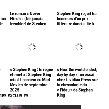
g
Le roman « Never
Stephen King reçoit les
tion
Flinch » (Ne jamais
honneurs d’un prix
de
trembler) de Stephen
littéraire danois, lié à
King nommé aux
l’auteur Hans Christian
Goodreads Choice
Andersen
Awards
e
« Stephen King : le règne
« How the world ended,
»
éternel » : Stephen King
day by day », un essai
mis à l’honneur du Mad
chez Lividian Press sur
Movies de septembre
la chronologie du
2025
« Fléau » de Stephen
ES EXCLUSIFS !
King