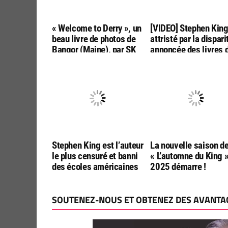
« Welcome to Derry », un
[VIDEO] Stephen Kin
beau livre de photos de
attristé par la dispari
Bangor (Maine), par SK
annoncée des livres 
Tours
poche aux USA
Stephen King est l’auteur
La nouvelle saison d
le plus censuré et banni
« L’automne du King 
des écoles américaines
2025 démarre !
SOUTENEZ-NOUS ET OBTENEZ DES AVANTAG