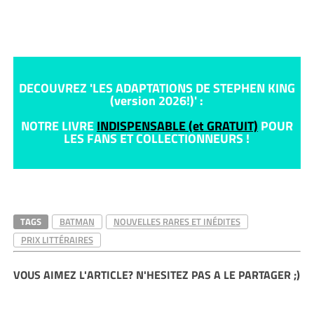
DECOUVREZ 'LES ADAPTATIONS DE STEPHEN KING
(version 2026!)' :
NOTRE LIVRE
INDISPENSABLE (et GRATUIT)
POUR
LES FANS ET COLLECTIONNEURS !
TAGS
BATMAN
NOUVELLES RARES ET INÉDITES
PRIX LITTÉRAIRES
VOUS AIMEZ L'ARTICLE? N'HESITEZ PAS A LE PARTAGER ;)