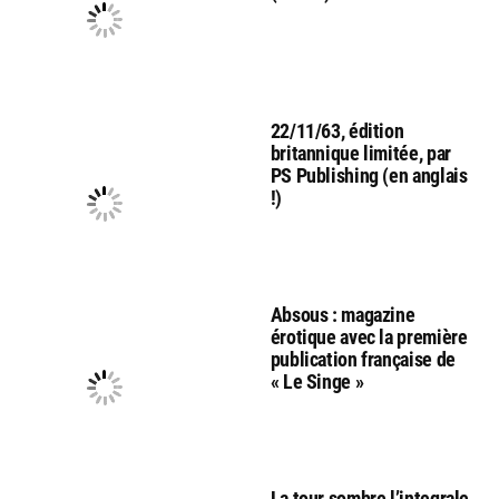
22/11/63, édition
britannique limitée, par
PS Publishing (en anglais
!)
Absous : magazine
érotique avec la première
publication française de
« Le Singe »
La tour sombre l’integrale