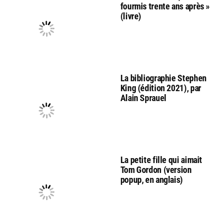
fourmis trente ans après »
(livre)
La bibliographie Stephen
King (édition 2021), par
Alain Sprauel
La petite fille qui aimait
Tom Gordon (version
popup, en anglais)