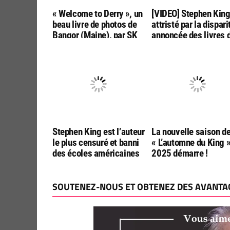
« Welcome to Derry », un
[VIDEO] Stephen Kin
beau livre de photos de
attristé par la dispari
Bangor (Maine), par SK
annoncée des livres 
Tours
poche aux USA
Stephen King est l’auteur
La nouvelle saison d
le plus censuré et banni
« L’automne du King 
des écoles américaines
2025 démarre !
SOUTENEZ-NOUS ET OBTENEZ DES AVANTAG