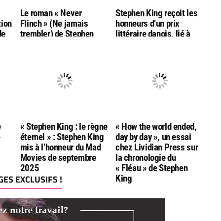
g
Le roman « Never
Stephen King reçoit les
tion
Flinch » (Ne jamais
honneurs d’un prix
de
trembler) de Stephen
littéraire danois, lié à
King nommé aux
l’auteur Hans Christian
Goodreads Choice
Andersen
Awards
e
« Stephen King : le règne
« How the world ended,
»
éternel » : Stephen King
day by day », un essai
mis à l’honneur du Mad
chez Lividian Press sur
Movies de septembre
la chronologie du
2025
« Fléau » de Stephen
ES EXCLUSIFS !
King