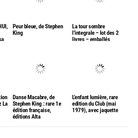
UI,
Peur bleue, de Stephen
La tour sombre
King
l’integrale – lot des 2
sa
livres – emballés
tion
Danse Macabre, de
L’enfant lumière, rare
z La
Stephen King : rare 1e
edition du Club (mai
édition française,
1979), avec jaquette
éditions Alta