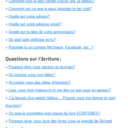
»
Comment puis-je être certain d’avoir une 1e édition?
»
Comment est ce que je peux rejoindre le fan club?
»
Quelle est votre religion?
»
Quelle est votre adresse email?
»
Quelle est la date de votre anniversaire?
»
De quel parti politique es-tu?
»
Possède tu un compte MySpace, Facebook, etc. ?
Questions sur l’écriture :
»
Pourquoi êtes vous devenu un écrivain?
»
Où trouvez vous vos idées?
»
Acceptez vous des idées d’histoires?
»
Lirez vous mon manuscrit et me dire ce que vous en pensez?
»
J’ai besoin d’un agent/ éditeur… Pouvez vous me donner le nom
d’un bon?
»
Où puis-je soumettre mon travail du livre ECRITURES?
»
Pourquoi avez vous écrit des livres sous le pseudo de Richard