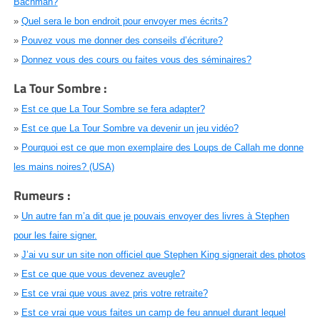
Bachman?
»
Quel sera le bon endroit pour envoyer mes écrits?
»
Pouvez vous me donner des conseils d’écriture?
»
Donnez vous des cours ou faites vous des séminaires?
La Tour Sombre :
»
Est ce que La Tour Sombre se fera adapter?
»
Est ce que La Tour Sombre va devenir un jeu vidéo?
»
Pourquoi est ce que mon exemplaire des Loups de Callah me donne
les mains noires? (USA)
Rumeurs :
»
Un autre fan m’a dit que je pouvais envoyer des livres à Stephen
pour les faire signer.
»
J’ai vu sur un site non officiel que Stephen King signerait des photos
»
Est ce que que vous devenez aveugle?
»
Est ce vrai que vous avez pris votre retraite?
»
Est ce vrai que vous faites un camp de feu annuel durant lequel