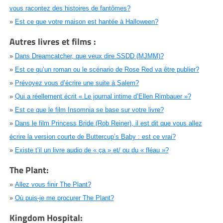
vous racontez des histoires de fantômes?
»
Est ce que votre maison est hantée à Halloween?
Autres livres et films :
»
Dans Dreamcatcher, que veux dire SSDD (MJMM)?
»
Est ce qu’un roman ou le scénario de Rose Red va être publier?
»
Prévoyez vous d’écrire une suite à Salem?
»
Qui a réellement écrit « Le journal intime d’Ellen Rimbauer »?
»
Est ce que le film Insomnia se base sur votre livre?
»
Dans le film Princess Bride (Rob Reiner), il est dit que vous allez
écrire la version courte de Buttercup’s Baby : est ce vrai?
»
Existe t’il un livre audio de « ça » et/ ou du « fléau »?
The Plant:
»
Allez vous finir The Plant?
»
Où puis-je me procurer The Plant?
Kingdom Hospital: