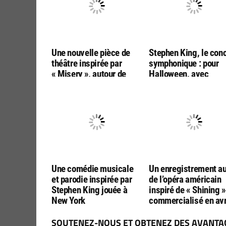
Une nouvelle pièce de
Stephen King, le con
théâtre inspirée par
symphonique : pour
« Misery », autour de
Halloween, avec
Toulouse
l’autorisation officiel
de Stephen King
Une comédie musicale
Un enregistrement a
et parodie inspirée par
de l’opéra américain
Stephen King jouée à
inspiré de « Shining »
New York
commercialisé en avr
SOUTENEZ-NOUS ET OBTENEZ DES AVANTAG