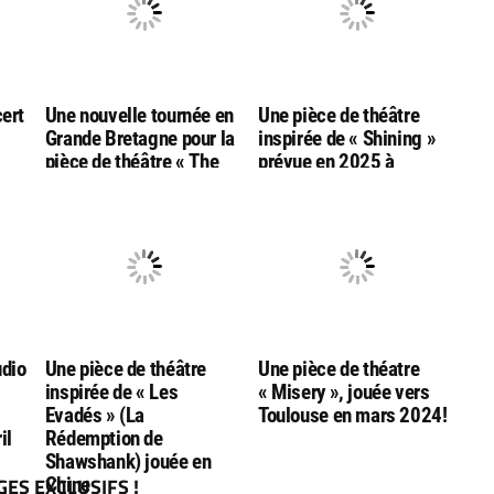
cert
Une nouvelle tournée en
Une pièce de théâtre
Grande Bretagne pour la
inspirée de « Shining »
pièce de théâtre « The
prévue en 2025 à
le
Shawshank
Londres… par l’équipe de
Redemption » (Les
la pièce « Harry Potter et
Evadés)
l’enfant maudit »
udio
Une pièce de théâtre
Une pièce de théatre
inspirée de « Les
« Misery », jouée vers
Evadés » (La
Toulouse en mars 2024!
il
Rédemption de
Shawshank) jouée en
ES EXCLUSIFS !
Chine