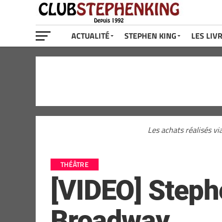
ACTUALITÉ
STEPHEN KING
LES LIV
Les achats réalisés vi
THÉÂTRE
[VIDEO] Steph
Broadway