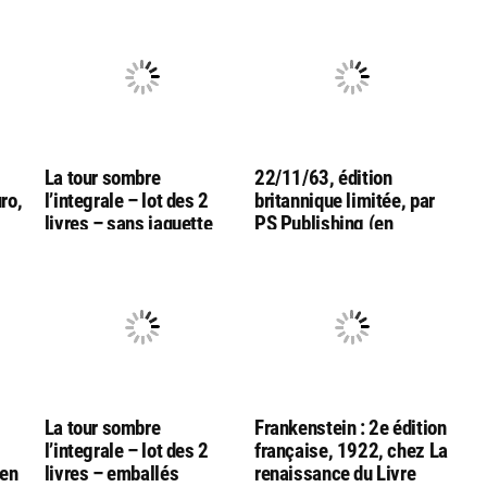
La tour sombre
22/11/63, édition
uro,
l’integrale – lot des 2
britannique limitée, par
livres – sans jaquette
PS Publishing (en
anglais !)
La tour sombre
Frankenstein : 2e édition
l’integrale – lot des 2
française, 1922, chez La
hen
livres – emballés
renaissance du Livre