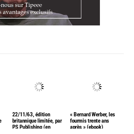
22/11/63, édition
« Bernard Werber, les
e
britannique limitée, par
fourmis trente ans
PS Publishing (en
après » (ebook)
anglais !)