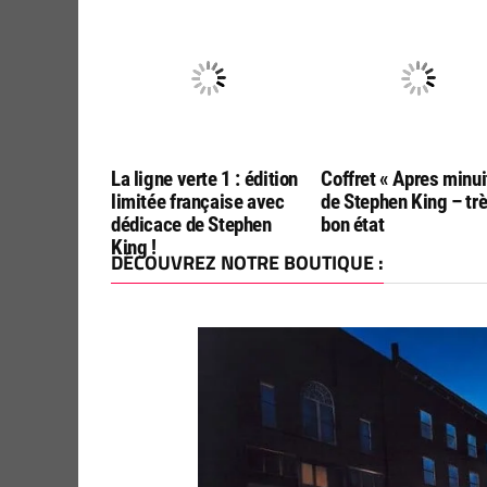
La ligne verte 1 : édition
Coffret « Apres minui
limitée française avec
de Stephen King – tr
dédicace de Stephen
bon état
King !
DÉCOUVREZ NOTRE BOUTIQUE :