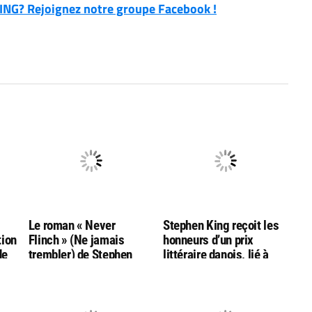
NG? Rejoignez notre groupe Facebook !
g
Le roman « Never
Stephen King reçoit les
tion
Flinch » (Ne jamais
honneurs d’un prix
de
trembler) de Stephen
littéraire danois, lié à
King nommé aux
l’auteur Hans Christian
Goodreads Choice
Andersen
Awards