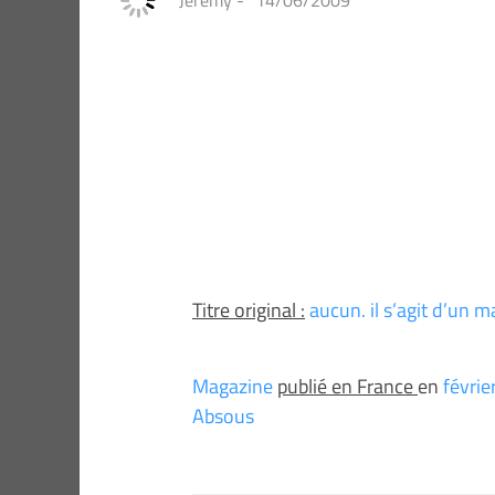
Jeremy
-
14/06/2009
Titre original :
aucun. il s’agit d’un
Magazine
publié en France
en
févri
Absous