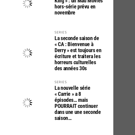
King » : un Mad Movies
hors-série prévu en
novembre
SERIES
La seconde saison de
« CA : Bienvenue à
Derry » est toujours en
écriture et traitera les
horreurs culturelles
des années 30s
SERIES
La nouvelle série
« Carrie » a 8
épisodes… mais
POURRAIT continuer
dans une une seconde
saison…