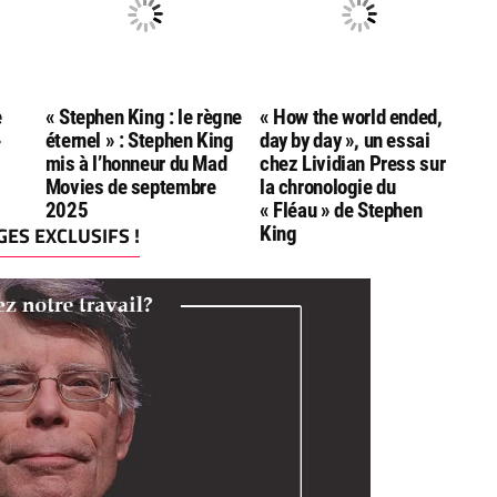
e
« Stephen King : le règne
« How the world ended,
»
éternel » : Stephen King
day by day », un essai
mis à l’honneur du Mad
chez Lividian Press sur
Movies de septembre
la chronologie du
2025
« Fléau » de Stephen
ES EXCLUSIFS !
King