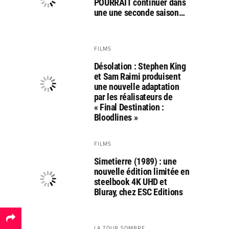
POURRAIT continuer dans
une une seconde saison…
FILMS
Désolation : Stephen King
et Sam Raimi produisent
une nouvelle adaptation
par les réalisateurs de
« Final Destination :
Bloodlines »
FILMS
Simetierre (1989) : une
nouvelle édition limitée en
steelbook 4K UHD et
Bluray, chez ESC Editions
LA TOUR SOMBRE