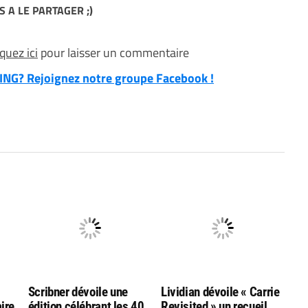
S A LE PARTAGER ;)
iquez ici
pour laisser un commentaire
NG? Rejoignez notre groupe Facebook !
Scribner dévoile une
Lividian dévoile « Carrie
ire,
édition célébrant les 40
Revisited » un recueil