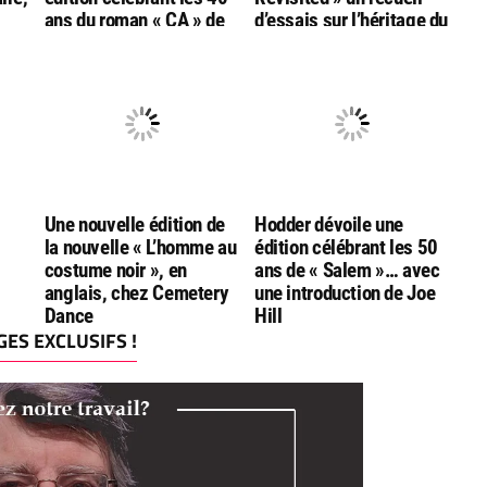
ans du roman « CA » de
d’essais sur l’héritage du
oman
Stephen King !
roman de Stephen King
Une nouvelle édition de
Hodder dévoile une
la nouvelle « L’homme au
édition célébrant les 50
costume noir », en
ans de « Salem »… avec
anglais, chez Cemetery
une introduction de Joe
Dance
Hill
ES EXCLUSIFS !