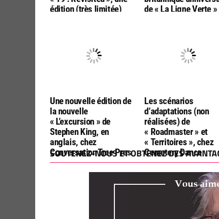
édition (très limitée)
de « La Ligne Verte »
contenant des nouvelles
pour les 30 ans du r
de l’univers de « La Tour
Sombre »
Une nouvelle édition de
Les scénarios
la nouvelle
d’adaptations (non
« L’excursion » de
réalisées) de
Stephen King, en
« Roadmaster » et
anglais, chez
« Territoires », chez
Conversation Tree Pres
SOUTENEZ-NOUS ET OBTENEZ DES AVANTAG
Cemetery Dance