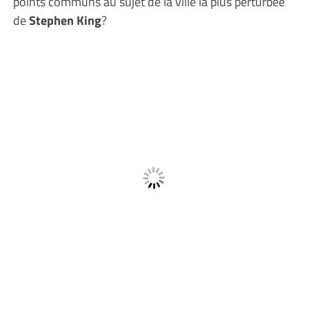
points communs au sujet de la ville la plus perturbée
de
Stephen King
?