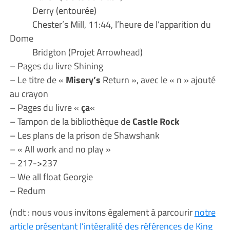
Derry (entourée)
Chester’s Mill, 11:44, l’heure de l’apparition du
Dome
Bridgton (Projet Arrowhead)
– Pages du livre Shining
– Le titre de «
Misery’s
Return », avec le « n » ajouté
au crayon
– Pages du livre «
ça
«
– Tampon de la bibliothèque de
Castle Rock
– Les plans de la prison de Shawshank
– « All work and no play »
– 217->237
– We all float Georgie
– Redum
(ndt : nous vous invitons également à parcourir
notre
article présentant l’intégralité des références de King