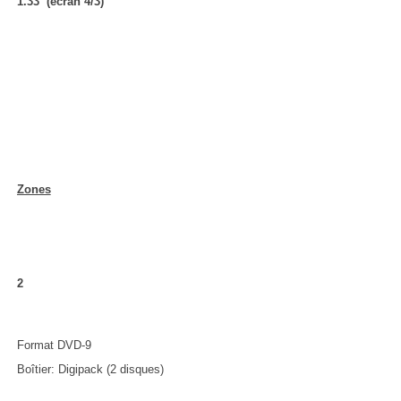
1.33 (écran 4/3)
Zones
2
Format DVD-9
Boîtier: Digipack (2 disques)