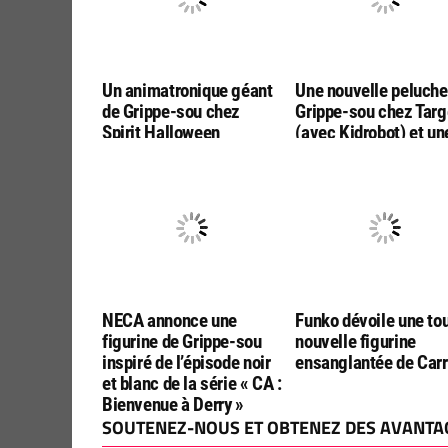
Un animatronique géant
Une nouvelle peluche
de Grippe-sou chez
Grippe-sou chez Targ
Spirit Halloween
(avec Kidrobot) et un
figurine Pennywise c
Funko en mystere
NECA annonce une
Funko dévoile une to
figurine de Grippe-sou
nouvelle figurine
inspiré de l’épisode noir
ensanglantée de Carr
et blanc de la série « CA :
Bienvenue à Derry »
SOUTENEZ-NOUS ET OBTENEZ DES AVANTAG