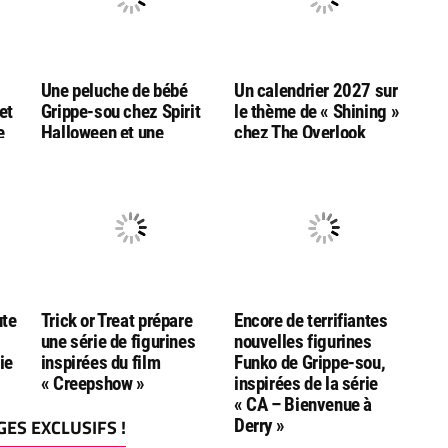
Une peluche de bébé
Un calendrier 2027 sur
et
Grippe-sou chez Spirit
le thème de « Shining »
e
Halloween et une
chez The Overlook
hez
figurine 1/6 de Grippe-
Connection
sou chez Inart
ute
Trick or Treat prépare
Encore de terrifiantes
une série de figurines
nouvelles figurines
ie
inspirées du film
Funko de Grippe-sou,
« Creepshow »
inspirées de la série
« CA – Bienvenue à
ES EXCLUSIFS !
Derry »