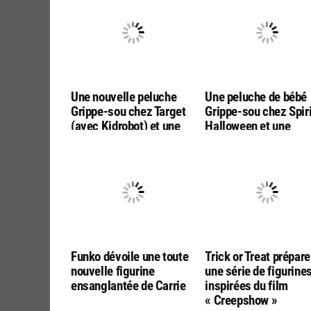
Une nouvelle peluche
Une peluche de bébé
Grippe-sou chez Target
Grippe-sou chez Spiri
(avec Kidrobot) et une
Halloween et une
figurine Pennywise chez
figurine 1/6 de Gripp
Funko en mystere
sou chez Inart
Funko dévoile une toute
Trick or Treat prépare
nouvelle figurine
une série de figurine
ensanglantée de Carrie
inspirées du film
« Creepshow »