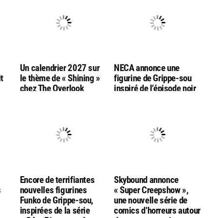
Un calendrier 2027 sur
NECA annonce une
t
le thème de « Shining »
figurine de Grippe-sou
chez The Overlook
inspiré de l’épisode noir
e-
Connection
et blanc de la série « CA :
Bienvenue à Derry »
Encore de terrifiantes
Skybound annonce
s
nouvelles figurines
« Super Creepshow »,
Funko de Grippe-sou,
une nouvelle série de
inspirées de la série
comics d’horreurs autour